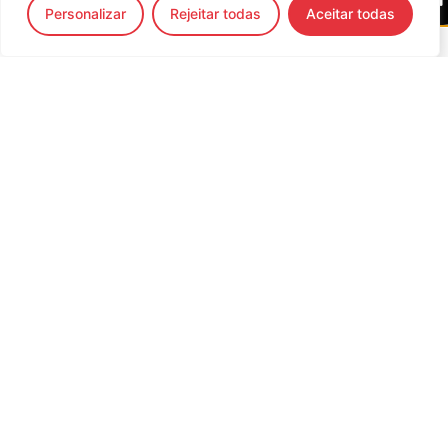
Personalizar
Rejeitar todas
Aceitar todas
IEP – Instituto Eletrotécnico
Português
Prestação de serviços na área da Qualidade, Inspeção,
Energia, Consultoria, Formação e Ensaios
Top 20