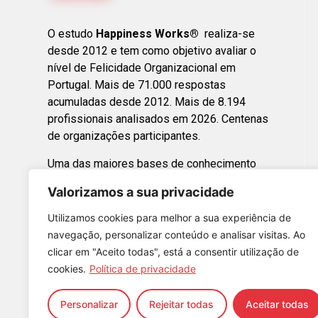
O estudo
Happiness Works®
realiza-se
desde 2012 e tem como objetivo avaliar o
nível de Felicidade Organizacional em
Portugal. Mais de 71.000 respostas
acumuladas desde 2012. Mais de 8.194
profissionais analisados em 2026. Centenas
de organizações participantes.
Uma das maiores bases de conhecimento
sobre felicidade organizacional em Portugal.
Valorizamos a sua privacidade
Happy Boss 2026 -
Utilizamos cookies para melhor a sua experiência de
Altino Osório
navegação, personalizar conteúdo e analisar visitas. Ao
Happy Boss 2025 -
clicar em "Aceito todas", está a consentir utilização de
cookies.
Política de privacidade
Samuel Soares
Personalizar
Rejeitar todas
Aceitar todas