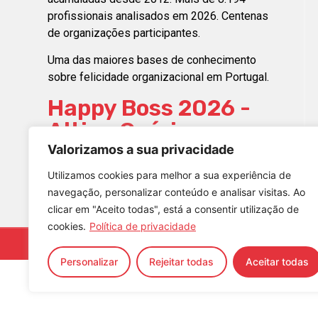
profissionais analisados em 2026. Centenas
de organizações participantes.
Uma das maiores bases de conhecimento
sobre felicidade organizacional em Portugal.
Happy Boss 2026 -
Altino Osório
Happy Boss 2025 -
Valorizamos a sua privacidade
Samuel Soares
Utilizamos cookies para melhor a sua experiência de
navegação, personalizar conteúdo e analisar visitas. Ao
clicar em "Aceito todas", está a consentir utilização de
cookies.
Política de privacidade
© 2023 – Happiness Works, All rights reserved
Personalizar
Rejeitar todas
Aceitar todas