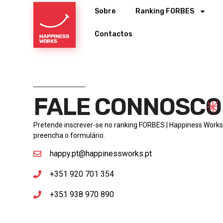
Sobre
Ranking FORBES
Contactos
FALE CONNOSCO
Pretende inscrever-se no ranking FORBES | Happiness Works?
preencha o formulário.
happy.pt@happinessworks.pt
+351 920 701 354
+351 938 970 890