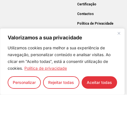
Certificação
Contactos
Política de Privacidade
Valorizamos a sua privacidade
Utilizamos cookies para melhor a sua experiência de
navegação, personalizar conteúdo e analisar visitas. Ao
Info Legal
clicar em "Aceito todas", está a consentir utilização de
cookies.
Política de privacidade
Em caso de litigio e ao abrigo do Dec. Lei 144/2015, pode
recorrer ao Centro de Arbitragem de Conflitos de Consumo
de Lisboa, Rua dos Douradores, nº 112 – 2º
Personalizar
Rejeitar todas
Aceitar todas
1100 – 207 Lisboa, mais informações em
http://www.centroarbitragemlisboa.pt/