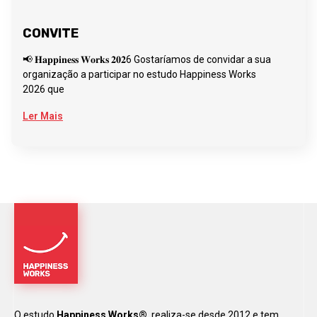
CONVITE
📢 𝐇𝐚𝐩𝐩𝐢𝐧𝐞𝐬𝐬 𝐖𝐨𝐫𝐤𝐬 𝟐𝟎𝟐6 Gostaríamos de convidar a sua
organização a participar no estudo Happiness Works
2026 que
Ler Mais
O estudo
Happiness Works®
realiza-se desde 2012 e tem