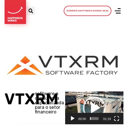
RANKING HAPPINESS WORKS 2026
VTXRM
software e
Reprodutor
consultoria
de
especializada
vídeo
para o setor
financeiro
00:00
01:19