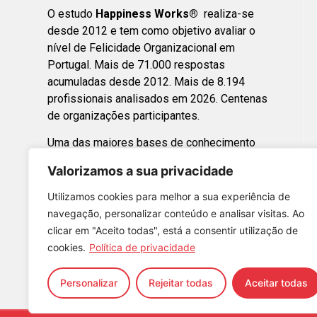
O estudo
Happiness Works®
realiza-se
desde 2012 e tem como objetivo avaliar o
nível de Felicidade Organizacional em
Portugal. Mais de 71.000 respostas
acumuladas desde 2012. Mais de 8.194
profissionais analisados em 2026. Centenas
de organizações participantes.
Uma das maiores bases de conhecimento
sobre felicidade organizacional em Portugal.
Valorizamos a sua privacidade
Happy Boss 2026 -
Utilizamos cookies para melhor a sua experiência de
Altino Osório
navegação, personalizar conteúdo e analisar visitas. Ao
Happy Boss 2025 -
clicar em "Aceito todas", está a consentir utilização de
cookies.
Política de privacidade
Samuel Soares
Personalizar
Rejeitar todas
Aceitar todas