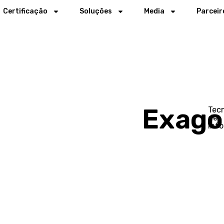
Certificação
Soluções
Media
Parceir
Exago
Tec
de
Inf