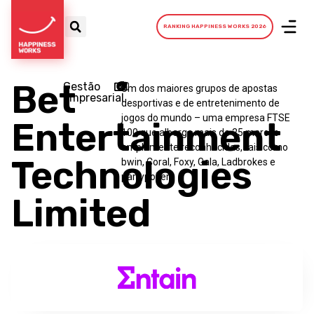
RANKING HAPPINESS WORKS 2026
Bet
Gestão
Um dos maiores grupos de apostas
Empresarial
desportivas e de entretenimento de
jogos do mundo – uma empresa FTSE
Entertainment
100 que alberga mais de 25 marcas
amplamente reconhecidas, tais como
Technologies
bwin, Coral, Foxy, Gala, Ladbrokes e
partypoker.
Limited