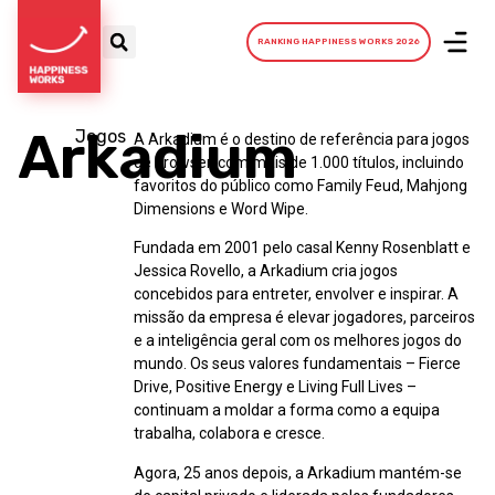
RANKING HAPPINESS WORKS 2026
Arkadium
Jogos
A Arkadium é o destino de referência para jogos
de browser, com mais de 1.000 títulos, incluindo
favoritos do público como Family Feud, Mahjong
Dimensions e Word Wipe.
Fundada em 2001 pelo casal Kenny Rosenblatt e
Jessica Rovello, a Arkadium cria jogos
concebidos para entreter, envolver e inspirar. A
missão da empresa é elevar jogadores, parceiros
e a inteligência geral com os melhores jogos do
mundo. Os seus valores fundamentais – Fierce
Drive, Positive Energy e Living Full Lives –
continuam a moldar a forma como a equipa
trabalha, colabora e cresce.
Agora, 25 anos depois, a Arkadium mantém-se