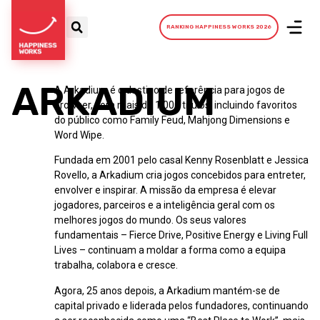
RANKING HAPPINESS WORKS 2026
ARKADIUM
A Arkadium é o destino de referência para jogos de
browser, com mais de 1.000 títulos, incluindo favoritos
do público como Family Feud, Mahjong Dimensions e
Word Wipe.
Fundada em 2001 pelo casal Kenny Rosenblatt e Jessica
Rovello, a Arkadium cria jogos concebidos para entreter,
envolver e inspirar. A missão da empresa é elevar
jogadores, parceiros e a inteligência geral com os
melhores jogos do mundo. Os seus valores
fundamentais – Fierce Drive, Positive Energy e Living Full
Lives – continuam a moldar a forma como a equipa
trabalha, colabora e cresce.
Agora, 25 anos depois, a Arkadium mantém-se de
capital privado e liderada pelos fundadores, continuando