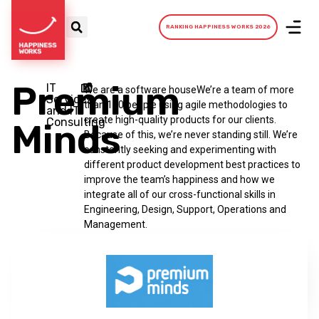
RANKING HAPPINESS WORKS 2026
Premium
IT
We are a software houseWe’re a team of more
Services
than 100 people using agile methodologies to
and IT
create high-quality products for our clients.
Consulting
Minds
Because of this, we’re never standing still. We’re
constantly seeking and experimenting with
different product development best practices to
improve the team’s happiness and how we
integrate all of our cross-functional skills in
Engineering, Design, Support, Operations and
Management.