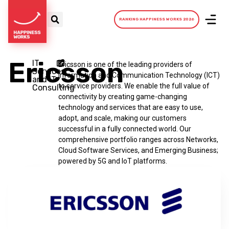
RANKING HAPPINESS WORKS 2026
Ericsson
IT
Ericsson is one of the leading providers of
Services
Information and Communication Technology (ICT)
and IT
to service providers. We enable the full value of
Consulting
connectivity by creating game-changing
technology and services that are easy to use,
adopt, and scale, making our customers
successful in a fully connected world. Our
comprehensive portfolio ranges across Networks,
Cloud Software Services, and Emerging Business;
powered by 5G and IoT platforms.